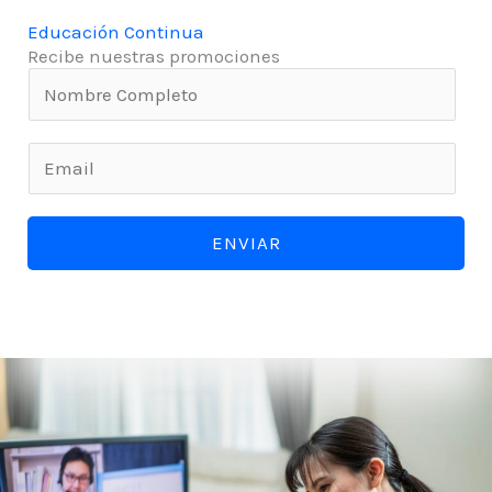
Educación Continua
Recibe nuestras promociones
N
o
m
E
b
m
r
a
ENVIAR
e
i
*
l
*